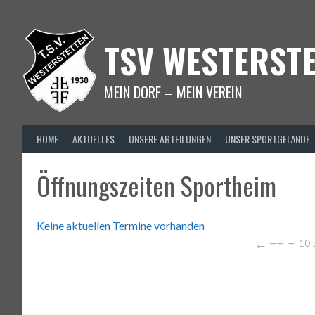
Springe
zum
Inhalt
TSV WESTERSTE
MEIN DORF – MEIN VEREIN
HOME
AKTUELLES
UNSERE ABTEILUNGEN
UNSER SPORTGELÄNDE
Öffnungszeiten Sportheim
Keine aktuellen Termine vorhanden
←
−−
−
10