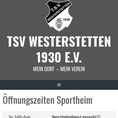
Springe
zum
Inhalt
TSV WESTERSTETTEN
1930 E.V.
MEIN DORF – MEIN VEREIN
Öffnungszeiten Sportheim
So. 16th Aug.
Sportheimdienst gesucht!!!