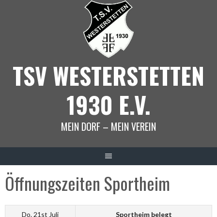
Springe
zum
Inhalt
TSV WESTERSTETTEN
1930 E.V.
MEIN DORF – MEIN VEREIN
Öffnungszeiten Sportheim
Do. 21st Juli
Sportheim belegt