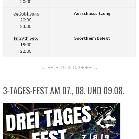
20:00
Do. 28th Sep.
Ausschusssitzung
20:00
23:00
Fr. 29th Sep.
Sportheim belegt
18:00
22:00
←
−−
−
+
++
→
10
50
100
3-TAGES-FEST AM 07., 08. UND 09.08.