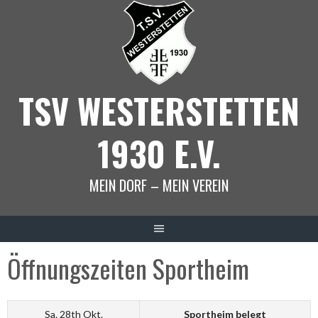
Springe
zum
Inhalt
TSV WESTERSTETTEN
1930 E.V.
MEIN DORF – MEIN VEREIN
Öffnungszeiten Sportheim
Sa. 28th Okt.
Sportheim belegt