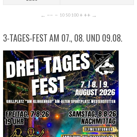
←
−−
−
+
++
→
10
50
100
3-TAGES-FEST AM 07., 08. UND 09.08.