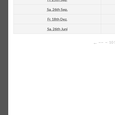
Sa. 26th Sep.
Fr. 18th Dez.
Sa. 26th Juni
←
−−
−
10