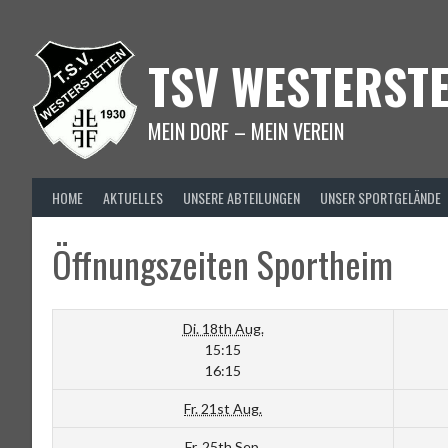
Springe
zum
Inhalt
TSV WESTERSTE
MEIN DORF – MEIN VEREIN
HOME
AKTUELLES
UNSERE ABTEILUNGEN
UNSER SPORTGELÄNDE
Öffnungszeiten Sportheim
Di. 18th Aug.
15:15
16:15
Fr. 21st Aug.
Fr. 25th Sep.