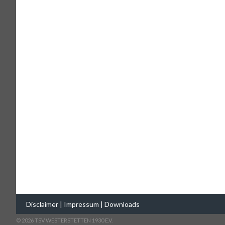
Disclaimer
|
Impressum
|
Downloads
© 2026 TSV WESTERSTETTEN 1930 E.V.