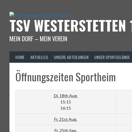
Springe
zum
Inhalt
TSV WESTERSTETTEN 1
MEIN DORF – MEIN VEREIN
HOME
AKTUELLES
UNSERE ABTEILUNGEN
UNSER SPORTGELÄNDE
Öffnungszeiten Sportheim
Di. 18th Aug.
15:15
16:15
Fr. 21st Aug.
Fr. 25th Sep.