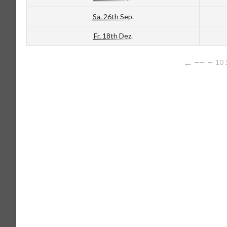
Sa. 26th Sep.
Fr. 18th Dez.
←
−−
−
10