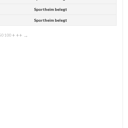
Sportheim belegt
Sportheim belegt
+
++
→
50
100