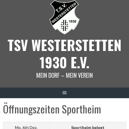
Springe
zum
Inhalt
TSV WESTERSTETTEN
1930 E.V.
MEIN DORF – MEIN VEREIN
Öffnungszeiten Sportheim
Mo. 6th Dez.
Sportheim belegt