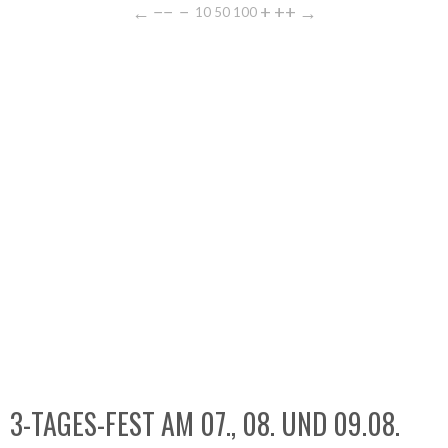
←
−−
−
+
++
→
10
50
100
3-TAGES-FEST AM 07., 08. UND 09.08.