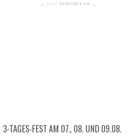
←
−−
−
+
++
→
10
50
100
3-TAGES-FEST AM 07., 08. UND 09.08.